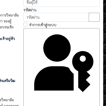
รหัสผ่าน
ยการวิทยาลัย
 รองผู้
แสดงรห
จำการเข้าสู่ระบบ
อบรมเชิง
จ้าอยู่หัว
งเสริมวัฒ
รวิทยาลัย
Sign in with a passkey
ย์ บุคคลากร