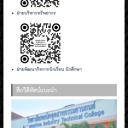
ฝ่ายบริหารทรัพยากร
ฝ่ายพัฒนากิจการนักเรียน นักศึกษา
สื่อวีดิทัศน์แนะนำ