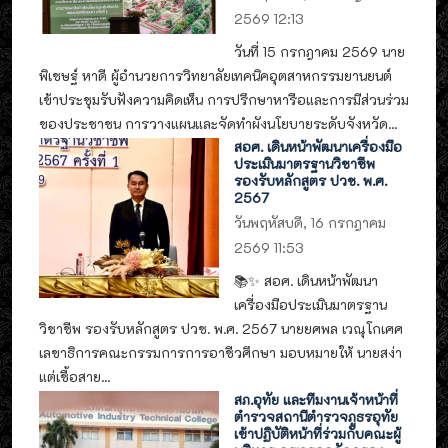
2569 12:13
วันที่ 15 กรกฎาคม 2569 นาย
พิเชษฐ์ หาดี ผู้อำนวยการวิทยาลัยเทคนิคอุตสาหกรรมยานยนต์
เข้าประชุมรับฟังความคิดเห็น การปรึกษาหารือและการมีส่วนร่วม
ของประชาชน การวางแผนและจัดทำผังนโยบายระดับจังหวัด...
สอศ. เดินหน้าพัฒนาเครื่องมือ
ประเมินมาตรฐานวิชาชีพ
รองรับหลักสูตร ปวช. พ.ศ.
2567
วันพฤหัสบดี, 16 กรกฎาคม
2569 11:53
📚✨ สอศ. เดินหน้าพัฒนา
เครื่องมือประเมินมาตรฐาน
วิชาชีพ รองรับหลักสูตร ปวช. พ.ศ. 2567 นายยศพล เวณุโกเศศ
เลขาธิการคณะกรรมการการอาชีวศึกษา มอบหมายให้ นายสง่า
แต่เชื้อสาย...
สภ.อุทัย และทีมงานเจ้าหน้าที่
ตำรวจสถานีตำรวจภูธรอุทัย
เข้าปฏิบัติหน้าที่ร่วมกับคณะผู้