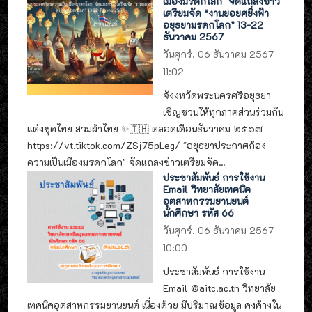
เมืองมรดกโลก" จัดแถลงข่าว
เตรียมจัด “งานยอยศยิ่งฟ้า
อยุธยามรดกโลก” 13-22
ธันวาคม 2567
วันศุกร์, 06 ธันวาคม 2567
11:02
จังงหวัดพระนครศรีอยุธยา
เชิญชวนให้ทุกภาคส่วนร่วมกัน
แต่งชุดไทย สวมผ้าไทย ✨🇹🇭 ตลอดเดือนธันวาคม ๒๕๖๗
https://vt.tiktok.com/ZSj75pLeg/ "อยุธยาประกาศก้อง
ความเป็นเมืองมรดกโลก" จัดแถลงข่าวเตรียมจัด...
ประชาสัมพันธ์ การใช้งาน
Email วิทยาลัยเทคนิค
อุตสาหกรรมยานยนต์
นักศึกษา รหัส 66
วันศุกร์, 06 ธันวาคม 2567
10:00
ประชาสัมพันธ์ การใช้งาน
Email @aitc.ac.th วิทยาลัย
เทคนิคอุตสาหกรรมยานยนต์ เนื่องด้วย มีปริมาณข้อมูล คงค้างใน