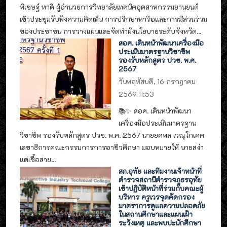
พิเชษฐ์ หาดี ผู้อำนวยการวิทยาลัยเทคนิคอุตสาหกรรมยานยนต์
เข้าประชุมรับฟังความคิดเห็น การปรึกษาหารือและการมีส่วนร่วม
ของประชาชน การวางแผนและจัดทำผังนโยบายระดับจังหวัด...
สอศ. เดินหน้าพัฒนาเครื่องมือ
ประเมินมาตรฐานวิชาชีพ
รองรับหลักสูตร ปวช. พ.ศ.
2567
วันพฤหัสบดี, 16 กรกฎาคม
2569 11:53
📚✨ สอศ. เดินหน้าพัฒนา
เครื่องมือประเมินมาตรฐาน
วิชาชีพ รองรับหลักสูตร ปวช. พ.ศ. 2567 นายยศพล เวณุโกเศศ
เลขาธิการคณะกรรมการการอาชีวศึกษา มอบหมายให้ นายสง่า
แต่เชื้อสาย...
สภ.อุทัย และทีมงานเจ้าหน้าที่
ตำรวจสถานีตำรวจภูธรอุทัย
เข้าปฏิบัติหน้าที่ร่วมกับคณะผู้
บริหาร ครูเวรจุดคัดกรอง
มาตราการดูแลความปลอดภัย
ในสถานศึกษาและแผนเฝ้า
ระวังเหตุ และพบปะนักศึกษา