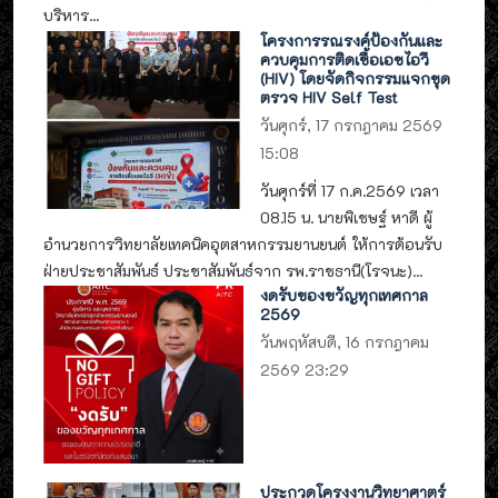
บริหาร...
โครงการรณรงค์ป้องกันและ
ควบคุมการติดเชื้อเอชไอวี
(HIV) โดยจัดกิจกรรมแจกชุด
ตรวจ HIV Self Test
วันศุกร์, 17 กรกฎาคม 2569
15:08
วันศุกร์ที่ 17 ก.ค.2569 เวลา
08.15 น. นายพิเชษฐ์ หาดี ผู้
อำนวยการวิทยาลัยเทคนิคอุตสาหกรรมยานยนต์ ให้การต้อนรับ
ฝ่ายประชาสัมพันธ์ ประชาสัมพันธ์จาก รพ.ราชธานี(โรจนะ)...
งดรับของขวัญทุกเทศกาล
2569
วันพฤหัสบดี, 16 กรกฎาคม
2569 23:29
ประกวดโครงงานวิทยาศาตร์