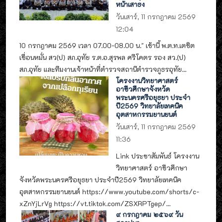
หน้าเสาธง
วันเสาร์, 11 กรกฎาคม 2569
12:04
10 กรกฎาคม 2569 เวลา 07.00-08.00 น." เช้านี้ พ.ต.ท.เตชิต
เขื่อนหมั่น สว(ป) สภ.อุทัย ร.ต.อ.สุรพล ศรีโคตร รอง สว.(ป)
สภ.อุทัย และทีมงานเจ้าหน้าที่ตำรวจสถานีตำรวจภูธรอุทัย...
โครงงานวิทยาศาสตร์
อาชีวศึกษาจังหวัด
พระนครศรีอยุธยา ประจำ
ปี2569 วิทยาลัยเทคนิค
อุตสาหกรรมยานยนต์
วันเสาร์, 11 กรกฎาคม 2569
11:36
Link ประชาสัมพันธ์ โครงงาน
วิทยาศาสตร์ อาชีวศึกษา
จังหวัดพระนครศรีอยุธยา ประจำปี2569 วิทยาลัยเทคนิค
อุตสาหกรรมยานยนต์ https://www.youtube.com/shorts/c-
xZnYjLrVg https://vt.tiktok.com/ZSXRPTgep/...
๙ กรกฎาคม ๒๕๖๙ วัน