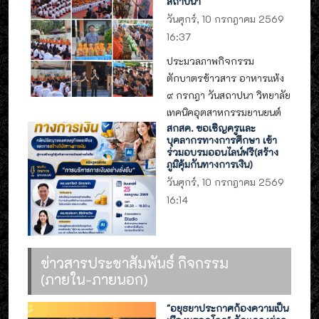
สถาปนา
วันศุกร์, 10 กรกฎาคม 2569
16:37
ประมวลภาพกิจกรรม
ตักบาตรข้าวสาร อาหารแห้ง
๙ กรกฎา วันสถาปนา วิทยาลัย
เทคนิคอุตสาหกรรมยานยนต์
สกสค. ขอเชิญครูและ
บุคลากรทางการศึกษา เข้า
ร่วมอบรมออนไลน์ฟรี(สร้าง
ภูมิคุ้มกันทางการเงิน)
วันศุกร์, 10 กรกฎาคม 2569
16:14
ข่าวสารประชาสัมพันธ์ กิจกรรม
(ภายใน-ภายนอก)
"อยุธยาประกาศก้องความเป็น