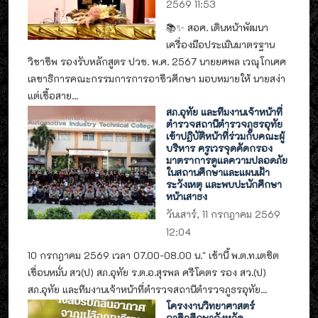
2569 11:53
📚✨ สอศ. เดินหน้าพัฒนา
เครื่องมือประเมินมาตรฐาน
วิชาชีพ รองรับหลักสูตร ปวช. พ.ศ. 2567 นายยศพล เวณุโกเศศ
เลขาธิการคณะกรรมการการอาชีวศึกษา มอบหมายให้ นายสง่า
แต่เชื้อสาย...
สภ.อุทัย และทีมงานเจ้าหน้าที่
ตำรวจสถานีตำรวจภูธรอุทัย
เข้าปฏิบัติหน้าที่ร่วมกับคณะผู้
บริหาร ครูเวรจุดคัดกรอง
มาตราการดูแลความปลอดภัย
ในสถานศึกษาและแผนเฝ้า
ระวังเหตุ และพบปะนักศึกษา
หน้าเสาธง
วันเสาร์, 11 กรกฎาคม 2569
12:04
10 กรกฎาคม 2569 เวลา 07.00-08.00 น." เช้านี้ พ.ต.ท.เตชิต
เขื่อนหมั่น สว(ป) สภ.อุทัย ร.ต.อ.สุรพล ศรีโคตร รอง สว.(ป)
สภ.อุทัย และทีมงานเจ้าหน้าที่ตำรวจสถานีตำรวจภูธรอุทัย...
โครงงานวิทยาศาสตร์
อาชีวศึกษาจังหวัด