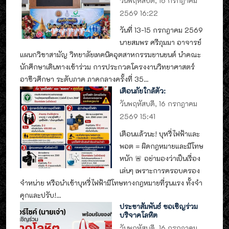
วันพฤหัสบดี, 16 กรกฎาคม
2569 16:22
วันที่ 13-15 กรกฎาคม 2569
นายสมพร ศรีภุมมา อาจารย์
แผนกวิชาสามัญ วิทยาลัยเทคนิคอุตสาหกรรมยานยนต์ นำคณะ
นักศึกษาเดินทางเข้าร่วม การประกวดโครงงานวิทยาศาสตร์
อาชีวศึกษา ระดับภาค ภาคกลางครั้งที่ 35...
เตือนภัยใกล้ตัว:
วันพฤหัสบดี, 16 กรกฎาคม
2569 15:41
เตือนแล้วนะ! บุหรี่ไฟฟ้าและ
พอต = ผิดกฎหมายและมีโทษ
หนัก 🚨 อย่ามองว่าเป็นเรื่อง
เล่นๆ เพราะการครอบครอง
จำหน่าย หรือนำเข้าบุหรี่ไฟฟ้ามีโทษทางกฎหมายที่รุนแรง ทั้งจำ
คุกและปรับ!...
ประชาสัมพันธ์ ขอเชิญร่วม
บริจาคโลหิต
วันพฤหัสบดี, 16 กรกฎาคม