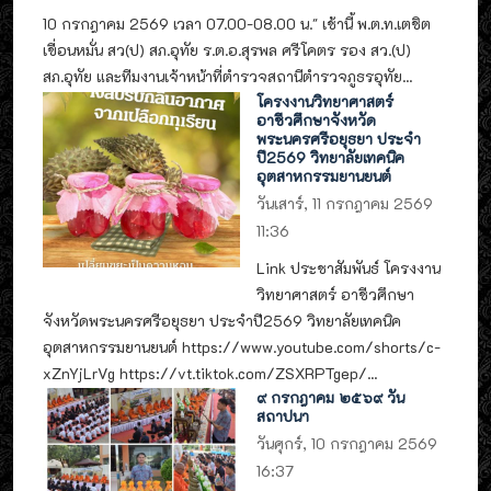
10 กรกฎาคม 2569 เวลา 07.00-08.00 น." เช้านี้ พ.ต.ท.เตชิต
เขื่อนหมั่น สว(ป) สภ.อุทัย ร.ต.อ.สุรพล ศรีโคตร รอง สว.(ป)
สภ.อุทัย และทีมงานเจ้าหน้าที่ตำรวจสถานีตำรวจภูธรอุทัย...
โครงงานวิทยาศาสตร์
อาชีวศึกษาจังหวัด
พระนครศรีอยุธยา ประจำ
ปี2569 วิทยาลัยเทคนิค
อุตสาหกรรมยานยนต์
วันเสาร์, 11 กรกฎาคม 2569
11:36
Link ประชาสัมพันธ์ โครงงาน
วิทยาศาสตร์ อาชีวศึกษา
จังหวัดพระนครศรีอยุธยา ประจำปี2569 วิทยาลัยเทคนิค
อุตสาหกรรมยานยนต์ https://www.youtube.com/shorts/c-
xZnYjLrVg https://vt.tiktok.com/ZSXRPTgep/...
๙ กรกฎาคม ๒๕๖๙ วัน
สถาปนา
วันศุกร์, 10 กรกฎาคม 2569
16:37