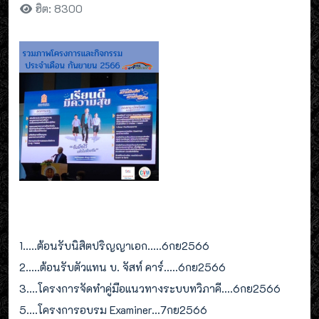
ฮิต: 8300
1.....ต้อนรับนิสิตปริญญาเอก.....6กย2566
2.....ต้อนรับตัวแทน บ. จัสท์ คาร์.....6กย2566
3....โครงการจัดทำคู่มือแนวทางระบบทวิภาคี....6กย2566
5....โครงการอบรม Examiner...7กย2566