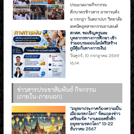
ประมวลภาพกิจกรรม
ตักบาตรข้าวสาร อาหารแห้ง
๙ กรกฎา วันสถาปนา วิทยาลัย
เทคนิคอุตสาหกรรมยานยนต์
สกสค. ขอเชิญครูและ
บุคลากรทางการศึกษา เข้า
ร่วมอบรมออนไลน์ฟรี(สร้าง
ภูมิคุ้มกันทางการเงิน)
วันศุกร์, 10 กรกฎาคม 2569
16:14
ข่าวสารประชาสัมพันธ์ กิจกรรม
(ภายใน-ภายนอก)
"อยุธยาประกาศก้องความเป็น
เมืองมรดกโลก" จัดแถลงข่าว
เตรียมจัด “งานยอยศยิ่งฟ้า
อยุธยามรดกโลก” 13-22
ธันวาคม 2567