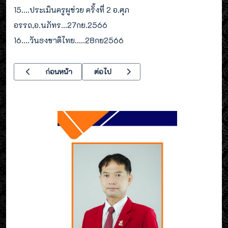
15....ประเมินครูผูช่วย ครั้งที่ 2 อ.ศุภ
อรรถ,อ.นภัทร...27กย.2566
16....วันธงชาติไทย.....28กย2566
เนื้อหาก่อนหน้า: ประชุมนักศึกษาฝึกอาชีพในสถานประกอบการ เรื่อ
เนื้อหาถัดไป: กำหนดการลงทะเบียนเรียน ภาคเร
ก่อนหน้า
ต่อไป