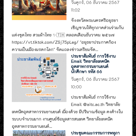
วันศุกร์, 06 ธันวาคม 2567
11:02
จังงหวัดพระนครศรีอยุธยา
เชิญชวนให้ทุกภาคส่วนร่วมกัน
แต่งชุดไทย สวมผ้าไทย ✨🇹🇭 ตลอดเดือนธันวาคม ๒๕๖๗
https://vt.tiktok.com/ZSj75pLeg/ "อยุธยาประกาศก้อง
ความเป็นเมืองมรดกโลก" จัดแถลงข่าวเตรียมจัด...
ประชาสัมพันธ์ การใช้งาน
Email วิทยาลัยเทคนิค
อุตสาหกรรมยานยนต์
นักศึกษา รหัส 66
วันศุกร์, 06 ธันวาคม 2567
10:00
ประชาสัมพันธ์ การใช้งาน
Email @aitc.ac.th วิทยาลัย
เทคนิคอุตสาหกรรมยานยนต์ เนื่องด้วย มีปริมาณข้อมูล คงค้างใน
ระบบจำนวนมาก งานศูนย์ข้อมูลสารสนเทศ วิทยาลัยเทคนิค
อุตสาหกรรมยานยนต์...
ประชุมคณะกรรมการพหุภา