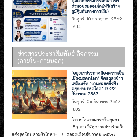
บุคลากรทางการศึกษา เข้า
ร่วมอบรมออนไลน์ฟรี(สร้าง
ภูมิคุ้มกันทางการเงิน)
วันศุกร์, 10 กรกฎาคม 2569
16:14
ข่าวสารประชาสัมพันธ์ กิจกรรม
(ภายใน-ภายนอก)
"อยุธยาประกาศก้องความเป็น
เมืองมรดกโลก" จัดแถลงข่าว
เตรียมจัด “งานยอยศยิ่งฟ้า
อยุธยามรดกโลก” 13-22
ธันวาคม 2567
วันศุกร์, 06 ธันวาคม 2567
11:02
จังงหวัดพระนครศรีอยุธยา
เชิญชวนให้ทุกภาคส่วนร่วมกัน
แต่งชุดไทย สวมผ้าไทย ✨🇹🇭 ตลอดเดือนธันวาคม ๒๕๖๗