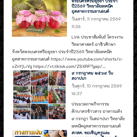
พระนครศรีอยุธยา ประจำ
ปี2569 วิทยาลัยเทคนิค
อุตสาหกรรมยานยนต์
วันเสาร์, 11 กรกฎาคม 2569
11:36
Link ประชาสัมพันธ์ โครงงาน
วิทยาศาสตร์ อาชีวศึกษา
จังหวัดพระนครศรีอยุธยา ประจำปี2569 วิทยาลัยเทคนิค
อุตสาหกรรมยานยนต์ https://www.youtube.com/shorts/c-
xZnYjLrVg https://vt.tiktok.com/ZSXRPTgep/...
๙ กรกฎาคม ๒๕๖๙ วัน
สถาปนา
วันศุกร์, 10 กรกฎาคม 2569
16:37
ประมวลภาพกิจกรรม
ตักบาตรข้าวสาร อาหารแห้ง
๙ กรกฎา วันสถาปนา วิทยาลัย
เทคนิคอุตสาหกรรมยานยนต์
สกสค. ขอเชิญครูและ