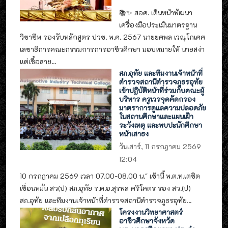
📚✨ สอศ. เดินหน้าพัฒนา
เครื่องมือประเมินมาตรฐาน
วิชาชีพ รองรับหลักสูตร ปวช. พ.ศ. 2567 นายยศพล เวณุโกเศศ
เลขาธิการคณะกรรมการการอาชีวศึกษา มอบหมายให้ นายสง่า
แต่เชื้อสาย...
สภ.อุทัย และทีมงานเจ้าหน้าที่
ตำรวจสถานีตำรวจภูธรอุทัย
เข้าปฏิบัติหน้าที่ร่วมกับคณะผู้
บริหาร ครูเวรจุดคัดกรอง
มาตราการดูแลความปลอดภัย
ในสถานศึกษาและแผนเฝ้า
ระวังเหตุ และพบปะนักศึกษา
หน้าเสาธง
วันเสาร์, 11 กรกฎาคม 2569
12:04
10 กรกฎาคม 2569 เวลา 07.00-08.00 น." เช้านี้ พ.ต.ท.เตชิต
เขื่อนหมั่น สว(ป) สภ.อุทัย ร.ต.อ.สุรพล ศรีโคตร รอง สว.(ป)
สภ.อุทัย และทีมงานเจ้าหน้าที่ตำรวจสถานีตำรวจภูธรอุทัย...
โครงงานวิทยาศาสตร์
อาชีวศึกษาจังหวัด