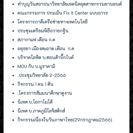
ทำบุญวันสถาปนาวิทยาลัยเทคนิคอุตสาหกรรมยานยนต์
คณะกรรมการ ประเมิน Fix it Center แบบถาวร
โครงการภาคีเครือข่ายทางเทคโนโลยี
ประชุมเตรียมพิธีถวายกฐิน
สภากาแฟ เดือน ก.ค
อยุธยา เมืองสะอาด เดือน ก.ค
บริจาคโลหิต บ.ฮอนด้าบิ๊กไบค์
MOU กับ บ.มูราคามิ
.
ประชุมวิทยาลัย 2-2566
กิจกรรม 1 คน 1 ต้น
.โครงการสัมมนาศึกษาดูงาน
นิเทศ บ.โอกาโมโต้
นิเทศ บ.ภาคภูมิโลจิสติกส์
กิจกรรมเนื่องในวันภาษาไทย(29กรกฎาคม2566)