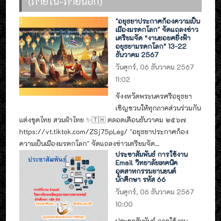
(ภายใน-ภายนอก)
"อยุธยาประกาศก้องความเป็น
เมืองมรดกโลก" จัดแถลงข่าว
เตรียมจัด “งานยอยศยิ่งฟ้า
อยุธยามรดกโลก” 13-22
ธันวาคม 2567
วันศุกร์, 06 ธันวาคม 2567
11:02
จังงหวัดพระนครศรีอยุธยา
เชิญชวนให้ทุกภาคส่วนร่วมกัน
แต่งชุดไทย สวมผ้าไทย ✨🇹🇭 ตลอดเดือนธันวาคม ๒๕๖๗
https://vt.tiktok.com/ZSj75pLeg/ "อยุธยาประกาศก้อง
ความเป็นเมืองมรดกโลก" จัดแถลงข่าวเตรียมจัด...
ประชาสัมพันธ์ การใช้งาน
Email วิทยาลัยเทคนิค
อุตสาหกรรมยานยนต์
นักศึกษา รหัส 66
วันศุกร์, 06 ธันวาคม 2567
10:00
ประชาสัมพันธ์ การใช้งาน