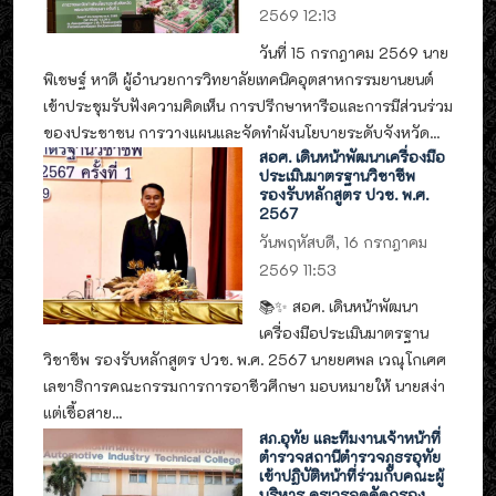
2569 12:13
วันที่ 15 กรกฎาคม 2569 นาย
พิเชษฐ์ หาดี ผู้อำนวยการวิทยาลัยเทคนิคอุตสาหกรรมยานยนต์
เข้าประชุมรับฟังความคิดเห็น การปรึกษาหารือและการมีส่วนร่วม
ของประชาชน การวางแผนและจัดทำผังนโยบายระดับจังหวัด...
สอศ. เดินหน้าพัฒนาเครื่องมือ
ประเมินมาตรฐานวิชาชีพ
รองรับหลักสูตร ปวช. พ.ศ.
2567
วันพฤหัสบดี, 16 กรกฎาคม
2569 11:53
📚✨ สอศ. เดินหน้าพัฒนา
เครื่องมือประเมินมาตรฐาน
วิชาชีพ รองรับหลักสูตร ปวช. พ.ศ. 2567 นายยศพล เวณุโกเศศ
เลขาธิการคณะกรรมการการอาชีวศึกษา มอบหมายให้ นายสง่า
แต่เชื้อสาย...
สภ.อุทัย และทีมงานเจ้าหน้าที่
ตำรวจสถานีตำรวจภูธรอุทัย
เข้าปฏิบัติหน้าที่ร่วมกับคณะผู้
บริหาร ครูเวรจุดคัดกรอง