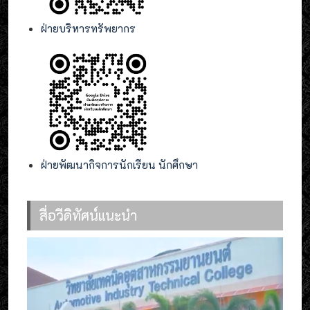
ฝ่ายบริหารทรัพยากร
ฝ่ายพัฒนากิจการนักเรียน นักศึกษา
สื่อวีดิทัศน์แนะนำ