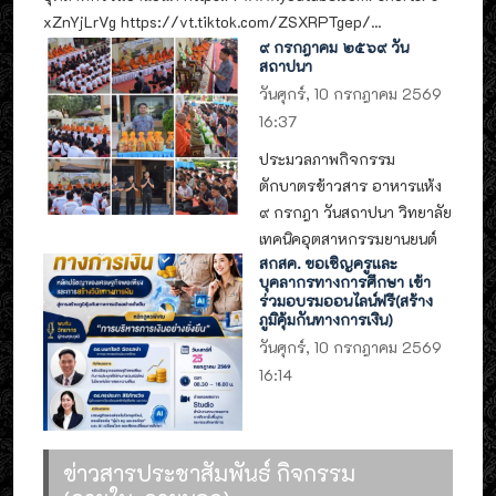
xZnYjLrVg https://vt.tiktok.com/ZSXRPTgep/...
๙ กรกฎาคม ๒๕๖๙ วัน
สถาปนา
วันศุกร์, 10 กรกฎาคม 2569
16:37
ประมวลภาพกิจกรรม
ตักบาตรข้าวสาร อาหารแห้ง
๙ กรกฎา วันสถาปนา วิทยาลัย
เทคนิคอุตสาหกรรมยานยนต์
สกสค. ขอเชิญครูและ
บุคลากรทางการศึกษา เข้า
ร่วมอบรมออนไลน์ฟรี(สร้าง
ภูมิคุ้มกันทางการเงิน)
วันศุกร์, 10 กรกฎาคม 2569
16:14
ข่าวสารประชาสัมพันธ์ กิจกรรม