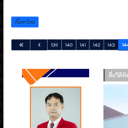
เนื้อหาใหม่
139
140
141
142
143
14
สื่อวีดิ