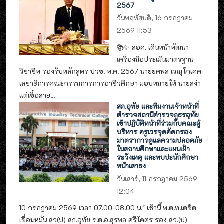
2567
วันพฤหัสบดี, 16 กรกฎาคม
2569 11:53
📚✨ สอศ. เดินหน้าพัฒนา
เครื่องมือประเมินมาตรฐาน
วิชาชีพ รองรับหลักสูตร ปวช. พ.ศ. 2567 นายยศพล เวณุโกเศศ
เลขาธิการคณะกรรมการการอาชีวศึกษา มอบหมายให้ นายสง่า
แต่เชื้อสาย...
สภ.อุทัย และทีมงานเจ้าหน้าที่
ตำรวจสถานีตำรวจภูธรอุทัย
เข้าปฏิบัติหน้าที่ร่วมกับคณะผู้
บริหาร ครูเวรจุดคัดกรอง
มาตราการดูแลความปลอดภัย
ในสถานศึกษาและแผนเฝ้า
ระวังเหตุ และพบปะนักศึกษา
หน้าเสาธง
วันเสาร์, 11 กรกฎาคม 2569
12:04
10 กรกฎาคม 2569 เวลา 07.00-08.00 น." เช้านี้ พ.ต.ท.เตชิต
เขื่อนหมั่น สว(ป) สภ.อุทัย ร.ต.อ.สุรพล ศรีโคตร รอง สว.(ป)