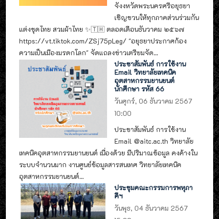
จังงหวัดพระนครศรีอยุธยา
เชิญชวนให้ทุกภาคส่วนร่วมกัน
แต่งชุดไทย สวมผ้าไทย ✨🇹🇭 ตลอดเดือนธันวาคม ๒๕๖๗
https://vt.tiktok.com/ZSj75pLeg/ "อยุธยาประกาศก้อง
ความเป็นเมืองมรดกโลก" จัดแถลงข่าวเตรียมจัด...
ประชาสัมพันธ์ การใช้งาน
Email วิทยาลัยเทคนิค
อุตสาหกรรมยานยนต์
นักศึกษา รหัส 66
วันศุกร์, 06 ธันวาคม 2567
10:00
ประชาสัมพันธ์ การใช้งาน
Email @aitc.ac.th วิทยาลัย
เทคนิคอุตสาหกรรมยานยนต์ เนื่องด้วย มีปริมาณข้อมูล คงค้างใน
ระบบจำนวนมาก งานศูนย์ข้อมูลสารสนเทศ วิทยาลัยเทคนิค
อุตสาหกรรมยานยนต์...
ประชุมคณะกรรมการพหุภา
คีฯ
วันพุธ, 04 ธันวาคม 2567