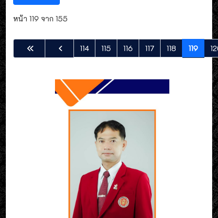
หน้า 119 จาก 155
114
115
116
117
118
119
12