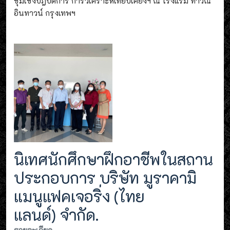
ชุมเชิงปฎิบัติการ การวิเคราะห์เทียบเคียงฯ ณ โรงแรม ทาวณ์
อินทาวน์ กรุงเทพฯ
นิเทศนักศึกษาฝึกอาชีพในสถาน
ประกอบการ บริษัท มูราคามิ
แมนูแฟคเจอริ่ง (ไทย
แลนด์) จำกัด.