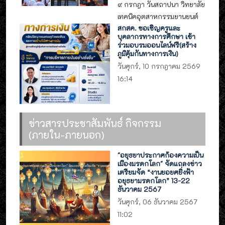
๙ กรกฎา วันสถาปนา วิทยาลัย
เทคนิคอุตสาหกรรมยานยนต์
สกสค. ขอเชิญครูและ
บุคลากรทางการศึกษา เข้า
ร่วมอบรมออนไลน์ฟรี(สร้าง
ภูมิคุ้มกันทางการเงิน)
วันศุกร์, 10 กรกฎาคม 2569
16:14
ข่าวสารประชาสัมพันธ์ กิจกรรม
(ภายใน-ภายนอก)
"อยุธยาประกาศก้องความเป็น
เมืองมรดกโลก" จัดแถลงข่าว
เตรียมจัด “งานยอยศยิ่งฟ้า
อยุธยามรดกโลก” 13-22
ธันวาคม 2567
วันศุกร์, 06 ธันวาคม 2567
11:02