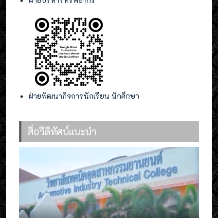
ฝ่ายบริหารทรัพยากร
ฝ่ายพัฒนากิจการนักเรียน นักศึกษา
สื่อวีดิทัศน์แนะนำ