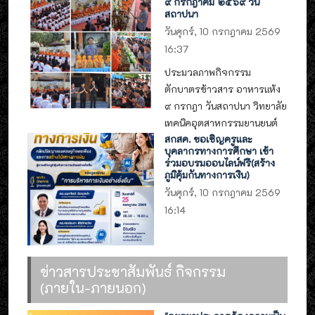
๙ กรกฎาคม ๒๕๖๙ วัน
สถาปนา
วันศุกร์, 10 กรกฎาคม 2569
16:37
ประมวลภาพกิจกรรม
ตักบาตรข้าวสาร อาหารแห้ง
๙ กรกฎา วันสถาปนา วิทยาลัย
เทคนิคอุตสาหกรรมยานยนต์
สกสค. ขอเชิญครูและ
บุคลากรทางการศึกษา เข้า
ร่วมอบรมออนไลน์ฟรี(สร้าง
ภูมิคุ้มกันทางการเงิน)
วันศุกร์, 10 กรกฎาคม 2569
16:14
ข่าวสารประชาสัมพันธ์ กิจกรรม
(ภายใน-ภายนอก)