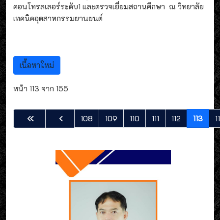
คอนโทรลเลอร์ระดับ1 และตรวจเยี่ยมสถานศึกษา ณ วิทยาลัย
เทคนิคอุตสาหกรรมยานยนต์
เนื้อหาใหม่
หน้า 113 จาก 155
108
109
110
111
112
113
1