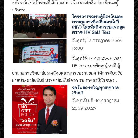
พลังอาชีวะ สร้างคนดี มีทักษะ ห่างไกลยาเสพติด โดยมีคณะผู้
บริหาร...
โครงการรณรงค์ป้องกันและ
ควบคุมการติดเชื้อเอชไอวี
(HIV) โดยจัดกิจกรรมแจกชุด
ตรวจ HIV Self Test
วันศุกร์, 17 กรกฎาคม 2569
15:08
วันศุกร์ที่ 17 ก.ค.2569 เวลา
08.15 น. นายพิเชษฐ์ หาดี ผู้
อำนวยการวิทยาลัยเทคนิคอุตสาหกรรมยานยนต์ ให้การต้อนรับ
ฝ่ายประชาสัมพันธ์ ประชาสัมพันธ์จาก รพ.ราชธานี(โรจนะ)...
งดรับของขวัญทุกเทศกาล
2569
วันพฤหัสบดี, 16 กรกฎาคม
2569 23:29