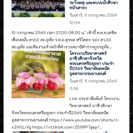
ระวังเหตุ และพบปะนักศึกษา
หน้าเสาธง
วันเสาร์, 11 กรกฎาคม 2569
12:04
10 กรกฎาคม 2569 เวลา 07.00-08.00 น." เช้านี้ พ.ต.ท.เตชิต
เขื่อนหมั่น สว(ป) สภ.อุทัย ร.ต.อ.สุรพล ศรีโคตร รอง สว.(ป)
สภ.อุทัย และทีมงานเจ้าหน้าที่ตำรวจสถานีตำรวจภูธรอุทัย...
โครงงานวิทยาศาสตร์
อาชีวศึกษาจังหวัด
พระนครศรีอยุธยา ประจำ
ปี2569 วิทยาลัยเทคนิค
อุตสาหกรรมยานยนต์
วันเสาร์, 11 กรกฎาคม 2569
11:36
Link ประชาสัมพันธ์ โครงงาน
วิทยาศาสตร์ อาชีวศึกษา
จังหวัดพระนครศรีอยุธยา ประจำปี2569 วิทยาลัยเทคนิค
อุตสาหกรรมยานยนต์ https://www.youtube.com/shorts/c-
xZnYjLrVg https://vt.tiktok.com/ZSXRPTgep/...