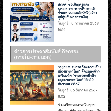
สกสค. ขอเชิญครูและ
บุคลากรทางการศึกษา เข้า
ร่วมอบรมออนไลน์ฟรี(สร้าง
ภูมิคุ้มกันทางการเงิน)
วันศุกร์, 10 กรกฎาคม 2569
16:14
ข่าวสารประชาสัมพันธ์ กิจกรรม
(ภายใน-ภายนอก)
"อยุธยาประกาศก้องความเป็น
เมืองมรดกโลก" จัดแถลงข่าว
เตรียมจัด “งานยอยศยิ่งฟ้า
อยุธยามรดกโลก” 13-22
ธันวาคม 2567
วันศุกร์, 06 ธันวาคม 2567
11:02
จังงหวัดพระนครศรีอยุธยา
เชิญชวนให้ทุกภาคส่วนร่วมกัน