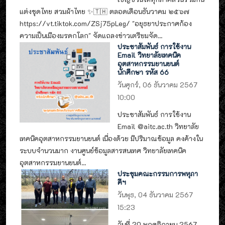
แต่งชุดไทย สวมผ้าไทย ✨🇹🇭 ตลอดเดือนธันวาคม ๒๕๖๗
https://vt.tiktok.com/ZSj75pLeg/ "อยุธยาประกาศก้อง
ความเป็นเมืองมรดกโลก" จัดแถลงข่าวเตรียมจัด...
ประชาสัมพันธ์ การใช้งาน
Email วิทยาลัยเทคนิค
อุตสาหกรรมยานยนต์
นักศึกษา รหัส 66
วันศุกร์, 06 ธันวาคม 2567
10:00
ประชาสัมพันธ์ การใช้งาน
Email @aitc.ac.th วิทยาลัย
เทคนิคอุตสาหกรรมยานยนต์ เนื่องด้วย มีปริมาณข้อมูล คงค้างใน
ระบบจำนวนมาก งานศูนย์ข้อมูลสารสนเทศ วิทยาลัยเทคนิค
อุตสาหกรรมยานยนต์...
ประชุมคณะกรรมการพหุภา
คีฯ
วันพุธ, 04 ธันวาคม 2567
15:23
วันที่ 20 พฤศจิกายน 2567