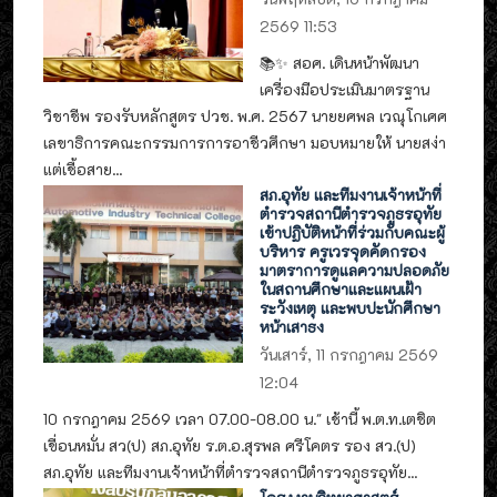
2569 11:53
📚✨ สอศ. เดินหน้าพัฒนา
เครื่องมือประเมินมาตรฐาน
วิชาชีพ รองรับหลักสูตร ปวช. พ.ศ. 2567 นายยศพล เวณุโกเศศ
เลขาธิการคณะกรรมการการอาชีวศึกษา มอบหมายให้ นายสง่า
แต่เชื้อสาย...
สภ.อุทัย และทีมงานเจ้าหน้าที่
ตำรวจสถานีตำรวจภูธรอุทัย
เข้าปฏิบัติหน้าที่ร่วมกับคณะผู้
บริหาร ครูเวรจุดคัดกรอง
มาตราการดูแลความปลอดภัย
ในสถานศึกษาและแผนเฝ้า
ระวังเหตุ และพบปะนักศึกษา
หน้าเสาธง
วันเสาร์, 11 กรกฎาคม 2569
12:04
10 กรกฎาคม 2569 เวลา 07.00-08.00 น." เช้านี้ พ.ต.ท.เตชิต
เขื่อนหมั่น สว(ป) สภ.อุทัย ร.ต.อ.สุรพล ศรีโคตร รอง สว.(ป)
สภ.อุทัย และทีมงานเจ้าหน้าที่ตำรวจสถานีตำรวจภูธรอุทัย...