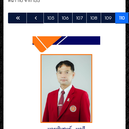
หน้า 110 จาก 155
105
106
107
108
109
110