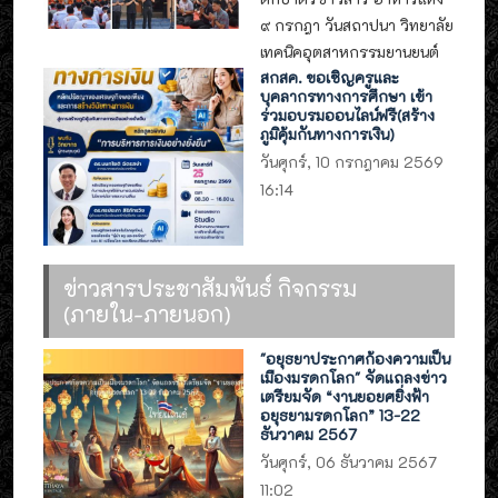
๙ กรกฎา วันสถาปนา วิทยาลัย
เทคนิคอุตสาหกรรมยานยนต์
สกสค. ขอเชิญครูและ
บุคลากรทางการศึกษา เข้า
ร่วมอบรมออนไลน์ฟรี(สร้าง
ภูมิคุ้มกันทางการเงิน)
วันศุกร์, 10 กรกฎาคม 2569
16:14
ข่าวสารประชาสัมพันธ์ กิจกรรม
(ภายใน-ภายนอก)
"อยุธยาประกาศก้องความเป็น
เมืองมรดกโลก" จัดแถลงข่าว
เตรียมจัด “งานยอยศยิ่งฟ้า
อยุธยามรดกโลก” 13-22
ธันวาคม 2567
วันศุกร์, 06 ธันวาคม 2567
11:02