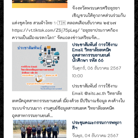
จังงหวัดพระนครศรีอยุธยา
เชิญชวนให้ทุกภาคส่วนร่วมกัน
แต่งชุดไทย สวมผ้าไทย ✨🇹🇭 ตลอดเดือนธันวาคม ๒๕๖๗
https://vt.tiktok.com/ZSj75pLeg/ "อยุธยาประกาศก้อง
ความเป็นเมืองมรดกโลก" จัดแถลงข่าวเตรียมจัด...
ประชาสัมพันธ์ การใช้งาน
Email วิทยาลัยเทคนิค
อุตสาหกรรมยานยนต์
นักศึกษา รหัส 66
วันศุกร์, 06 ธันวาคม 2567
10:00
ประชาสัมพันธ์ การใช้งาน
Email @aitc.ac.th วิทยาลัย
เทคนิคอุตสาหกรรมยานยนต์ เนื่องด้วย มีปริมาณข้อมูล คงค้างใน
ระบบจำนวนมาก งานศูนย์ข้อมูลสารสนเทศ วิทยาลัยเทคนิค
อุตสาหกรรมยานยนต์...
ประชุมคณะกรรมการพหุภา
คีฯ
วันพุธ, 04 ธันวาคม 2567