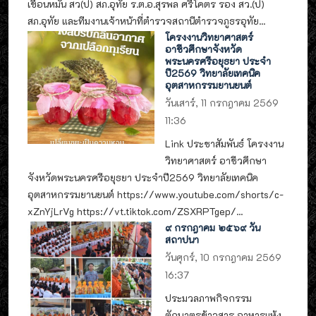
เขื่อนหมั่น สว(ป) สภ.อุทัย ร.ต.อ.สุรพล ศรีโคตร รอง สว.(ป)
สภ.อุทัย และทีมงานเจ้าหน้าที่ตำรวจสถานีตำรวจภูธรอุทัย...
โครงงานวิทยาศาสตร์
อาชีวศึกษาจังหวัด
พระนครศรีอยุธยา ประจำ
ปี2569 วิทยาลัยเทคนิค
อุตสาหกรรมยานยนต์
วันเสาร์, 11 กรกฎาคม 2569
11:36
Link ประชาสัมพันธ์ โครงงาน
วิทยาศาสตร์ อาชีวศึกษา
จังหวัดพระนครศรีอยุธยา ประจำปี2569 วิทยาลัยเทคนิค
อุตสาหกรรมยานยนต์ https://www.youtube.com/shorts/c-
xZnYjLrVg https://vt.tiktok.com/ZSXRPTgep/...
๙ กรกฎาคม ๒๕๖๙ วัน
สถาปนา
วันศุกร์, 10 กรกฎาคม 2569
16:37
ประมวลภาพกิจกรรม
ตักบาตรข้าวสาร อาหารแห้ง