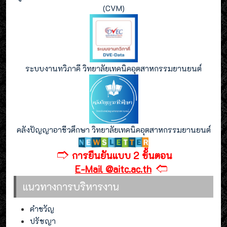
(CVM)
ระบบงานทวิภาคี วิทยาลัยเทคนิคอุตสาหกรรมยานยนต์
คลังปัญญาอาชีวศึกษา วิทยาลัยเทคนิคอุตสาหกรรมยานยนต์
🢣
การยืนยันแบบ 2 ขั้นตอน
🢢
E-Mail @aitc.ac.th
แนวทางการบริหารงาน
คำขวัญ
ปรัชญา