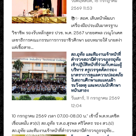
วันพฤหัสบดี, 16 กรกฎาคม
2569 11:53
📚✨ สอศ. เดินหน้าพัฒนา
เครื่องมือประเมินมาตรฐาน
วิชาชีพ รองรับหลักสูตร ปวช. พ.ศ. 2567 นายยศพล เวณุโกเศศ
เลขาธิการคณะกรรมการการอาชีวศึกษา มอบหมายให้ นายสง่า
แต่เชื้อสาย...
สภ.อุทัย และทีมงานเจ้าหน้าที่
ตำรวจสถานีตำรวจภูธรอุทัย
เข้าปฏิบัติหน้าที่ร่วมกับคณะผู้
บริหาร ครูเวรจุดคัดกรอง
มาตราการดูแลความปลอดภัย
ในสถานศึกษาและแผนเฝ้า
ระวังเหตุ และพบปะนักศึกษา
หน้าเสาธง
วันเสาร์, 11 กรกฎาคม 2569
12:04
10 กรกฎาคม 2569 เวลา 07.00-08.00 น." เช้านี้ พ.ต.ท.เตชิต
เขื่อนหมั่น สว(ป) สภ.อุทัย ร.ต.อ.สุรพล ศรีโคตร รอง สว.(ป)
สภ.อุทัย และทีมงานเจ้าหน้าที่ตำรวจสถานีตำรวจภูธรอุทัย...