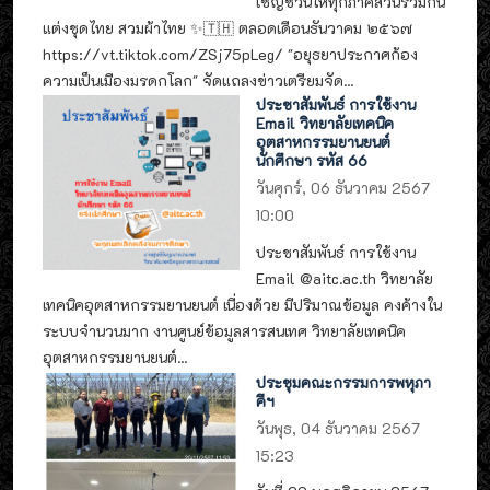
เชิญชวนให้ทุกภาคส่วนร่วมกัน
แต่งชุดไทย สวมผ้าไทย ✨🇹🇭 ตลอดเดือนธันวาคม ๒๕๖๗
https://vt.tiktok.com/ZSj75pLeg/ "อยุธยาประกาศก้อง
ความเป็นเมืองมรดกโลก" จัดแถลงข่าวเตรียมจัด...
ประชาสัมพันธ์ การใช้งาน
Email วิทยาลัยเทคนิค
อุตสาหกรรมยานยนต์
นักศึกษา รหัส 66
วันศุกร์, 06 ธันวาคม 2567
10:00
ประชาสัมพันธ์ การใช้งาน
Email @aitc.ac.th วิทยาลัย
เทคนิคอุตสาหกรรมยานยนต์ เนื่องด้วย มีปริมาณข้อมูล คงค้างใน
ระบบจำนวนมาก งานศูนย์ข้อมูลสารสนเทศ วิทยาลัยเทคนิค
อุตสาหกรรมยานยนต์...
ประชุมคณะกรรมการพหุภา
คีฯ
วันพุธ, 04 ธันวาคม 2567
15:23