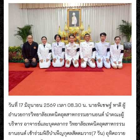
วันที่ 17 มิถุนายน 2569 เวลา 08.30 น. นายพิเชษฐ์ หาดี ผู้
อำนวยการวิทยาลัยเทคนิคอุตสาหกรรมยานยนต์ นำคณะผู้
บริหาร อาจารย์และบุคคลากร วิทยาลัยเทคนิคอุตสาหกรรม
ยานยนต์ เข้าร่วมพิธีบำเพ็ญกุศลสัตตมวาร(7 วัน) อุทิศถวาย