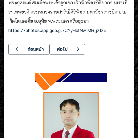
พระกุศลแด่ สมเด็จพระเจ้าลูกเธอ เจ้าฟ้าพัชรกิติยาภา นเรนทิ
ราเทพยวดี กรมหลวงราชสาริณีศิริพัชร มหาวัชรราชธิดา. ณ
วัดโตนดเตี้ย อ.อุทัย จ.พระนครศรีอยุธยา
https://photos.app.goo.gl/CYyHofNw1MBijz1z8
เนื้อหาก่อนหน้า: โครงการส่งเสริมคุณธรรม จริยธรรม และธรรมาภ
เนื้อหาถัดไป: อาชีวะอาสา พี่ช่วยน้อง วิทยา
ก่อนหน้า
ต่อไป