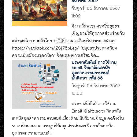
ธันวาคม 2567
วันศุกร์, 06 ธันวาคม 2567
11:02
จังงหวัดพระนครศรีอยุธยา
เชิญชวนให้ทุกภาคส่วนร่วมกัน
แต่งชุดไทย สวมผ้าไทย ✨🇹🇭 ตลอดเดือนธันวาคม ๒๕๖๗
https://vt.tiktok.com/ZSj75pLeg/ "อยุธยาประกาศก้อง
ความเป็นเมืองมรดกโลก" จัดแถลงข่าวเตรียมจัด...
ประชาสัมพันธ์ การใช้งาน
Email วิทยาลัยเทคนิค
อุตสาหกรรมยานยนต์
นักศึกษา รหัส 66
วันศุกร์, 06 ธันวาคม 2567
10:00
ประชาสัมพันธ์ การใช้งาน
Email @aitc.ac.th วิทยาลัย
เทคนิคอุตสาหกรรมยานยนต์ เนื่องด้วย มีปริมาณข้อมูล คงค้างใน
ระบบจำนวนมาก งานศูนย์ข้อมูลสารสนเทศ วิทยาลัยเทคนิค
อุตสาหกรรมยานยนต์...