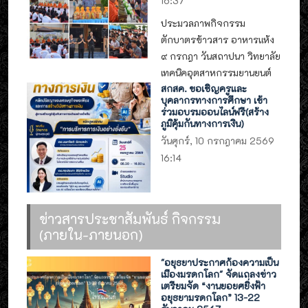
16:37
ประมวลภาพกิจกรรม
ตักบาตรข้าวสาร อาหารแห้ง
๙ กรกฎา วันสถาปนา วิทยาลัย
เทคนิคอุตสาหกรรมยานยนต์
สกสค. ขอเชิญครูและ
บุคลากรทางการศึกษา เข้า
ร่วมอบรมออนไลน์ฟรี(สร้าง
ภูมิคุ้มกันทางการเงิน)
วันศุกร์, 10 กรกฎาคม 2569
16:14
ข่าวสารประชาสัมพันธ์ กิจกรรม
(ภายใน-ภายนอก)
"อยุธยาประกาศก้องความเป็น
เมืองมรดกโลก" จัดแถลงข่าว
เตรียมจัด “งานยอยศยิ่งฟ้า
อยุธยามรดกโลก” 13-22