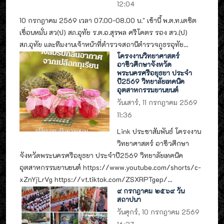
12:04
10 กรกฎาคม 2569 เวลา 07.00-08.00 น." เช้านี้ พ.ต.ท.เตชิต
เขื่อนหมั่น สว(ป) สภ.อุทัย ร.ต.อ.สุรพล ศรีโคตร รอง สว.(ป)
สภ.อุทัย และทีมงานเจ้าหน้าที่ตำรวจสถานีตำรวจภูธรอุทัย...
โครงงานวิทยาศาสตร์
อาชีวศึกษาจังหวัด
พระนครศรีอยุธยา ประจำ
ปี2569 วิทยาลัยเทคนิค
อุตสาหกรรมยานยนต์
วันเสาร์, 11 กรกฎาคม 2569
11:36
Link ประชาสัมพันธ์ โครงงาน
วิทยาศาสตร์ อาชีวศึกษา
จังหวัดพระนครศรีอยุธยา ประจำปี2569 วิทยาลัยเทคนิค
อุตสาหกรรมยานยนต์ https://www.youtube.com/shorts/c-
xZnYjLrVg https://vt.tiktok.com/ZSXRPTgep/...
๙ กรกฎาคม ๒๕๖๙ วัน
สถาปนา
วันศุกร์, 10 กรกฎาคม 2569