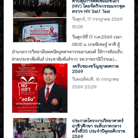
ควบคุมการติดเชื้อเอชไอวี
(HIV) โดยจัดกิจกรรมแจกชุด
ตรวจ HIV Self Test
วันศุกร์, 17 กรกฎาคม 2569
15:08
วันศุกร์ที่ 17 ก.ค.2569 เวลา
08.15 น. นายพิเชษฐ์ หาดี ผู้
อำนวยการวิทยาลัยเทคนิคอุตสาหกรรมยานยนต์ ให้การต้อนรับ
ฝ่ายประชาสัมพันธ์ ประชาสัมพันธ์จาก รพ.ราชธานี(โรจนะ)...
งดรับของขวัญทุกเทศกาล
2569
วันพฤหัสบดี, 16 กรกฎาคม
2569 23:29
ประกวดโครงงานวิทยาศาตร์
อาชีวศึกษา ระดับภาคกลาง
ครั้งที่35 ประจำปีพุทธศักราช
2569