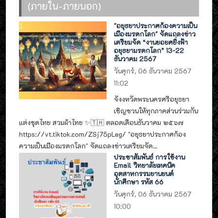
(ภายใน-ภายนอก)
"อยุธยาประกาศก้องความเป็น
เมืองมรดกโลก" จัดแถลงข่าว
เตรียมจัด “งานยอยศยิ่งฟ้า
อยุธยามรดกโลก” 13-22
ธันวาคม 2567
วันศุกร์, 06 ธันวาคม 2567
11:02
จังงหวัดพระนครศรีอยุธยา
เชิญชวนให้ทุกภาคส่วนร่วมกัน
แต่งชุดไทย สวมผ้าไทย ✨🇹🇭 ตลอดเดือนธันวาคม ๒๕๖๗
https://vt.tiktok.com/ZSj75pLeg/ "อยุธยาประกาศก้อง
ความเป็นเมืองมรดกโลก" จัดแถลงข่าวเตรียมจัด...
ประชาสัมพันธ์ การใช้งาน
Email วิทยาลัยเทคนิค
อุตสาหกรรมยานยนต์
นักศึกษา รหัส 66
วันศุกร์, 06 ธันวาคม 2567
10:00