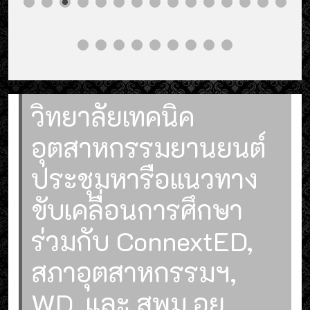
วิทยาลัยเทคนิค
อุตสาหกรรมยานยนต์
ประชุมหารือแนวทาง
ขับเคลื่อนการศึกษา
ร่วมกับ ConnextED,
สภาอุตสาหกรรมฯ,
WD, และ สพม.อย.