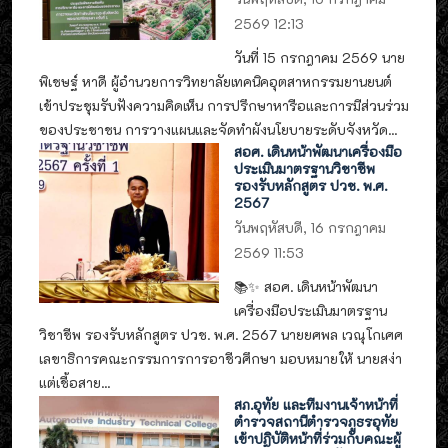
2569 12:13
วันที่ 15 กรกฎาคม 2569 นาย
พิเชษฐ์ หาดี ผู้อำนวยการวิทยาลัยเทคนิคอุตสาหกรรมยานยนต์
เข้าประชุมรับฟังความคิดเห็น การปรึกษาหารือและการมีส่วนร่วม
ของประชาชน การวางแผนและจัดทำผังนโยบายระดับจังหวัด...
สอศ. เดินหน้าพัฒนาเครื่องมือ
ประเมินมาตรฐานวิชาชีพ
รองรับหลักสูตร ปวช. พ.ศ.
2567
วันพฤหัสบดี, 16 กรกฎาคม
2569 11:53
📚✨ สอศ. เดินหน้าพัฒนา
เครื่องมือประเมินมาตรฐาน
วิชาชีพ รองรับหลักสูตร ปวช. พ.ศ. 2567 นายยศพล เวณุโกเศศ
เลขาธิการคณะกรรมการการอาชีวศึกษา มอบหมายให้ นายสง่า
แต่เชื้อสาย...
สภ.อุทัย และทีมงานเจ้าหน้าที่
ตำรวจสถานีตำรวจภูธรอุทัย
เข้าปฏิบัติหน้าที่ร่วมกับคณะผู้