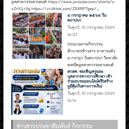
อุตสาหกรรมยานยนต์ https://www.youtube.com/shorts/c-
xZnYjLrVg https://vt.tiktok.com/ZSXRPTgep/...
๙ กรกฎาคม ๒๕๖๙ วัน
สถาปนา
วันศุกร์, 10 กรกฎาคม 2569
16:37
ประมวลภาพกิจกรรม
ตักบาตรข้าวสาร อาหารแห้ง
๙ กรกฎา วันสถาปนา วิทยาลัย
เทคนิคอุตสาหกรรมยานยนต์
สกสค. ขอเชิญครูและ
บุคลากรทางการศึกษา เข้า
ร่วมอบรมออนไลน์ฟรี(สร้าง
ภูมิคุ้มกันทางการเงิน)
วันศุกร์, 10 กรกฎาคม 2569
16:14
ข่าวสารประชาสัมพันธ์ กิจกรรม