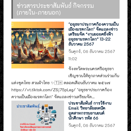
ข่าวสารประชาสัมพันธ์ กิจกรรม
(ภายใน-ภายนอก)
"อยุธยาประกาศก้องความเป็น
เมืองมรดกโลก" จัดแถลงข่าว
เตรียมจัด “งานยอยศยิ่งฟ้า
อยุธยามรดกโลก” 13-22
ธันวาคม 2567
วันศุกร์, 06 ธันวาคม 2567
11:02
จังงหวัดพระนครศรีอยุธยา
เชิญชวนให้ทุกภาคส่วนร่วมกัน
แต่งชุดไทย สวมผ้าไทย ✨🇹🇭 ตลอดเดือนธันวาคม ๒๕๖๗
https://vt.tiktok.com/ZSj75pLeg/ "อยุธยาประกาศก้อง
ความเป็นเมืองมรดกโลก" จัดแถลงข่าวเตรียมจัด...
ประชาสัมพันธ์ การใช้งาน
Email วิทยาลัยเทคนิค
อุตสาหกรรมยานยนต์
นักศึกษา รหัส 66
วันศุกร์, 06 ธันวาคม 2567