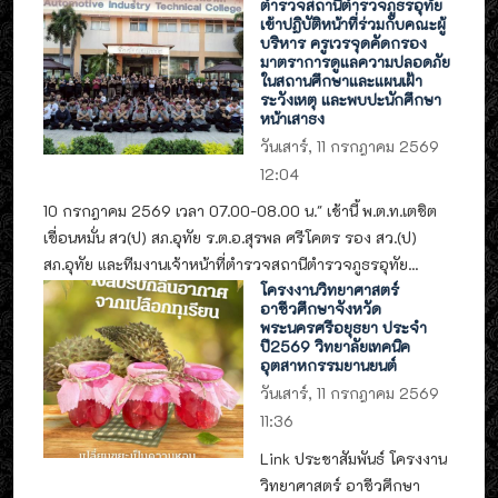
ตำรวจสถานีตำรวจภูธรอุทัย
เข้าปฏิบัติหน้าที่ร่วมกับคณะผู้
บริหาร ครูเวรจุดคัดกรอง
มาตราการดูแลความปลอดภัย
ในสถานศึกษาและแผนเฝ้า
ระวังเหตุ และพบปะนักศึกษา
หน้าเสาธง
วันเสาร์, 11 กรกฎาคม 2569
12:04
10 กรกฎาคม 2569 เวลา 07.00-08.00 น." เช้านี้ พ.ต.ท.เตชิต
เขื่อนหมั่น สว(ป) สภ.อุทัย ร.ต.อ.สุรพล ศรีโคตร รอง สว.(ป)
สภ.อุทัย และทีมงานเจ้าหน้าที่ตำรวจสถานีตำรวจภูธรอุทัย...
โครงงานวิทยาศาสตร์
อาชีวศึกษาจังหวัด
พระนครศรีอยุธยา ประจำ
ปี2569 วิทยาลัยเทคนิค
อุตสาหกรรมยานยนต์
วันเสาร์, 11 กรกฎาคม 2569
11:36
Link ประชาสัมพันธ์ โครงงาน
วิทยาศาสตร์ อาชีวศึกษา