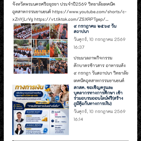
จังหวัดพระนครศรีอยุธยา ประจำปี2569 วิทยาลัยเทคนิค
อุตสาหกรรมยานยนต์ https://www.youtube.com/shorts/c-
xZnYjLrVg https://vt.tiktok.com/ZSXRPTgep/...
๙ กรกฎาคม ๒๕๖๙ วัน
สถาปนา
วันศุกร์, 10 กรกฎาคม 2569
16:37
ประมวลภาพกิจกรรม
ตักบาตรข้าวสาร อาหารแห้ง
๙ กรกฎา วันสถาปนา วิทยาลัย
เทคนิคอุตสาหกรรมยานยนต์
สกสค. ขอเชิญครูและ
บุคลากรทางการศึกษา เข้า
ร่วมอบรมออนไลน์ฟรี(สร้าง
ภูมิคุ้มกันทางการเงิน)
วันศุกร์, 10 กรกฎาคม 2569
16:14