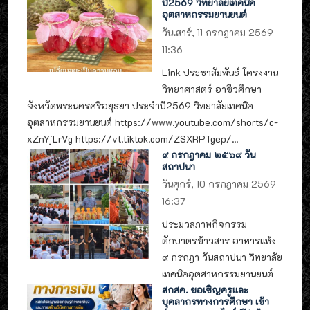
ปี2569 วิทยาลัยเทคนิค
อุตสาหกรรมยานยนต์
วันเสาร์, 11 กรกฎาคม 2569
11:36
Link ประชาสัมพันธ์ โครงงาน
วิทยาศาสตร์ อาชีวศึกษา
จังหวัดพระนครศรีอยุธยา ประจำปี2569 วิทยาลัยเทคนิค
อุตสาหกรรมยานยนต์ https://www.youtube.com/shorts/c-
xZnYjLrVg https://vt.tiktok.com/ZSXRPTgep/...
๙ กรกฎาคม ๒๕๖๙ วัน
สถาปนา
วันศุกร์, 10 กรกฎาคม 2569
16:37
ประมวลภาพกิจกรรม
ตักบาตรข้าวสาร อาหารแห้ง
๙ กรกฎา วันสถาปนา วิทยาลัย
เทคนิคอุตสาหกรรมยานยนต์
สกสค. ขอเชิญครูและ
บุคลากรทางการศึกษา เข้า