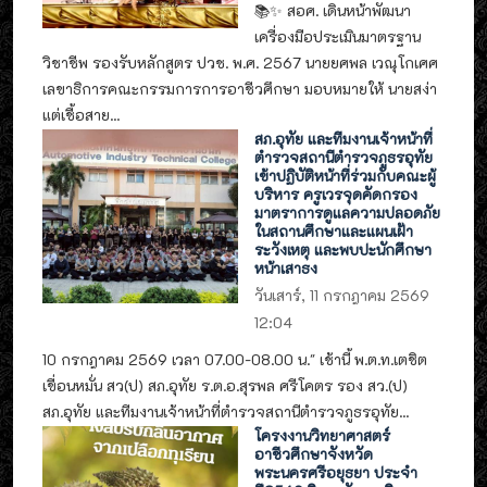
📚✨ สอศ. เดินหน้าพัฒนา
เครื่องมือประเมินมาตรฐาน
วิชาชีพ รองรับหลักสูตร ปวช. พ.ศ. 2567 นายยศพล เวณุโกเศศ
เลขาธิการคณะกรรมการการอาชีวศึกษา มอบหมายให้ นายสง่า
แต่เชื้อสาย...
สภ.อุทัย และทีมงานเจ้าหน้าที่
ตำรวจสถานีตำรวจภูธรอุทัย
เข้าปฏิบัติหน้าที่ร่วมกับคณะผู้
บริหาร ครูเวรจุดคัดกรอง
มาตราการดูแลความปลอดภัย
ในสถานศึกษาและแผนเฝ้า
ระวังเหตุ และพบปะนักศึกษา
หน้าเสาธง
วันเสาร์, 11 กรกฎาคม 2569
12:04
10 กรกฎาคม 2569 เวลา 07.00-08.00 น." เช้านี้ พ.ต.ท.เตชิต
เขื่อนหมั่น สว(ป) สภ.อุทัย ร.ต.อ.สุรพล ศรีโคตร รอง สว.(ป)
สภ.อุทัย และทีมงานเจ้าหน้าที่ตำรวจสถานีตำรวจภูธรอุทัย...
โครงงานวิทยาศาสตร์
อาชีวศึกษาจังหวัด
พระนครศรีอยุธยา ประจำ