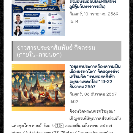
ร่วมอบรมออนไลน์ฟรี(สร้าง
ภูมิคุ้มกันทางการเงิน)
วันศุกร์, 10 กรกฎาคม 2569
16:14
ข่าวสารประชาสัมพันธ์ กิจกรรม
(ภายใน-ภายนอก)
"อยุธยาประกาศก้องความเป็น
เมืองมรดกโลก" จัดแถลงข่าว
เตรียมจัด “งานยอยศยิ่งฟ้า
อยุธยามรดกโลก” 13-22
ธันวาคม 2567
วันศุกร์, 06 ธันวาคม 2567
11:02
จังงหวัดพระนครศรีอยุธยา
เชิญชวนให้ทุกภาคส่วนร่วมกัน
แต่งชุดไทย สวมผ้าไทย ✨🇹🇭 ตลอดเดือนธันวาคม ๒๕๖๗
https://vt.tiktok.com/ZSj75pLeg/ "อยุธยาประกาศก้อง