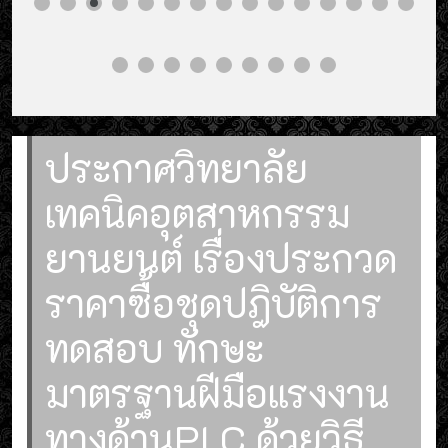
ประกาศวิทยาลัย
เทคนิคอุตสาหกรรม
ยานยนต์ เรื่องประกวด
ราคาซื้อชุดปฎิบัติการ
ทดสอบ ทักษะ
มาตรฐานฝีมือแรงงาน
ทางด้านPLC ด้วยวิธี