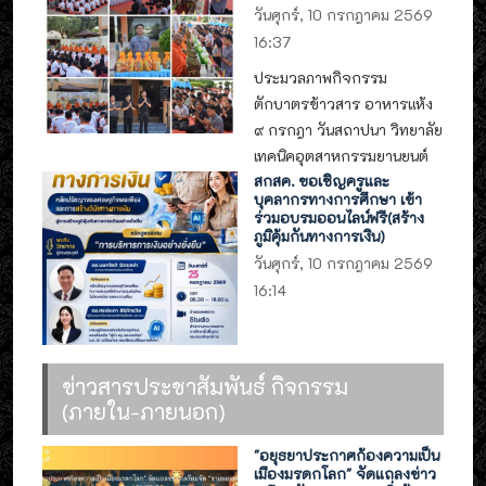
วันศุกร์, 10 กรกฎาคม 2569
16:37
ประมวลภาพกิจกรรม
ตักบาตรข้าวสาร อาหารแห้ง
๙ กรกฎา วันสถาปนา วิทยาลัย
เทคนิคอุตสาหกรรมยานยนต์
สกสค. ขอเชิญครูและ
บุคลากรทางการศึกษา เข้า
ร่วมอบรมออนไลน์ฟรี(สร้าง
ภูมิคุ้มกันทางการเงิน)
วันศุกร์, 10 กรกฎาคม 2569
16:14
ข่าวสารประชาสัมพันธ์ กิจกรรม
(ภายใน-ภายนอก)
"อยุธยาประกาศก้องความเป็น
เมืองมรดกโลก" จัดแถลงข่าว