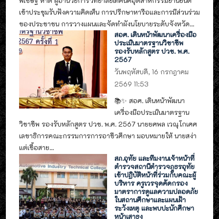
พิเชษฐ์ หาดี ผู้อำนวยการวิทยาลัยเทคนิคอุตสาหกรรมยานยนต์
เข้าประชุมรับฟังความคิดเห็น การปรึกษาหารือและการมีส่วนร่วม
ของประชาชน การวางแผนและจัดทำผังนโยบายระดับจังหวัด...
สอศ. เดินหน้าพัฒนาเครื่องมือ
ประเมินมาตรฐานวิชาชีพ
รองรับหลักสูตร ปวช. พ.ศ.
2567
วันพฤหัสบดี, 16 กรกฎาคม
2569 11:53
📚✨ สอศ. เดินหน้าพัฒนา
เครื่องมือประเมินมาตรฐาน
วิชาชีพ รองรับหลักสูตร ปวช. พ.ศ. 2567 นายยศพล เวณุโกเศศ
เลขาธิการคณะกรรมการการอาชีวศึกษา มอบหมายให้ นายสง่า
แต่เชื้อสาย...
สภ.อุทัย และทีมงานเจ้าหน้าที่
ตำรวจสถานีตำรวจภูธรอุทัย
เข้าปฏิบัติหน้าที่ร่วมกับคณะผู้
บริหาร ครูเวรจุดคัดกรอง
มาตราการดูแลความปลอดภัย
ในสถานศึกษาและแผนเฝ้า
ระวังเหตุ และพบปะนักศึกษา
หน้าเสาธง