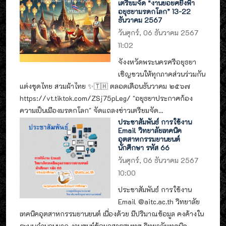
เตรียมจัด “งานยอยศยิ่งฟ้า
อยุธยามรดกโลก” 13-22
ธันวาคม 2567
วันศุกร์, 06 ธันวาคม 2567
11:02
จังงหวัดพระนครศรีอยุธยา
เชิญชวนให้ทุกภาคส่วนร่วมกัน
แต่งชุดไทย สวมผ้าไทย ✨🇹🇭 ตลอดเดือนธันวาคม ๒๕๖๗
https://vt.tiktok.com/ZSj75pLeg/ "อยุธยาประกาศก้อง
ความเป็นเมืองมรดกโลก" จัดแถลงข่าวเตรียมจัด...
ประชาสัมพันธ์ การใช้งาน
Email วิทยาลัยเทคนิค
อุตสาหกรรมยานยนต์
นักศึกษา รหัส 66
วันศุกร์, 06 ธันวาคม 2567
10:00
ประชาสัมพันธ์ การใช้งาน
Email @aitc.ac.th วิทยาลัย
เทคนิคอุตสาหกรรมยานยนต์ เนื่องด้วย มีปริมาณข้อมูล คงค้างใน
ระบบจำนวนมาก งานศูนย์ข้อมูลสารสนเทศ วิทยาลัยเทคนิค