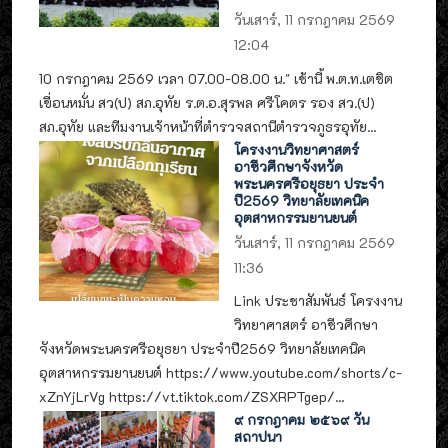
วันเสาร์, 11 กรกฎาคม 2569
12:04
10 กรกฎาคม 2569 เวลา 07.00-08.00 น." เช้านี้ พ.ต.ท.เตชิต
เขื่อนหมั่น สว(ป) สภ.อุทัย ร.ต.อ.สุรพล ศรีโคตร รอง สว.(ป)
สภ.อุทัย และทีมงานเจ้าหน้าที่ตำรวจสถานีตำรวจภูธรอุทัย...
โครงงานวิทยาศาสตร์
อาชีวศึกษาจังหวัด
พระนครศรีอยุธยา ประจำ
ปี2569 วิทยาลัยเทคนิค
อุตสาหกรรมยานยนต์
วันเสาร์, 11 กรกฎาคม 2569
11:36
Link ประชาสัมพันธ์ โครงงาน
วิทยาศาสตร์ อาชีวศึกษา
จังหวัดพระนครศรีอยุธยา ประจำปี2569 วิทยาลัยเทคนิค
อุตสาหกรรมยานยนต์ https://www.youtube.com/shorts/c-
xZnYjLrVg https://vt.tiktok.com/ZSXRPTgep/...
๙ กรกฎาคม ๒๕๖๙ วัน
สถาปนา