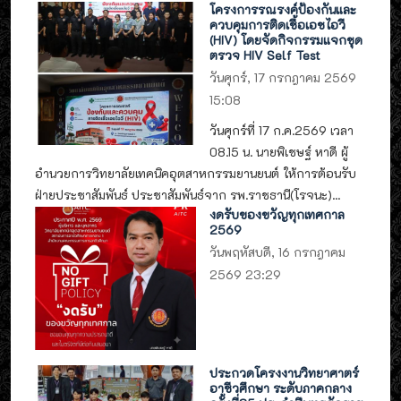
โครงการรณรงค์ป้องกันและ
ควบคุมการติดเชื้อเอชไอวี
(HIV) โดยจัดกิจกรรมแจกชุด
ตรวจ HIV Self Test
วันศุกร์, 17 กรกฎาคม 2569
15:08
วันศุกร์ที่ 17 ก.ค.2569 เวลา
08.15 น. นายพิเชษฐ์ หาดี ผู้
อำนวยการวิทยาลัยเทคนิคอุตสาหกรรมยานยนต์ ให้การต้อนรับ
ฝ่ายประชาสัมพันธ์ ประชาสัมพันธ์จาก รพ.ราชธานี(โรจนะ)...
งดรับของขวัญทุกเทศกาล
2569
วันพฤหัสบดี, 16 กรกฎาคม
2569 23:29
ประกวดโครงงานวิทยาศาตร์
อาชีวศึกษา ระดับภาคกลาง