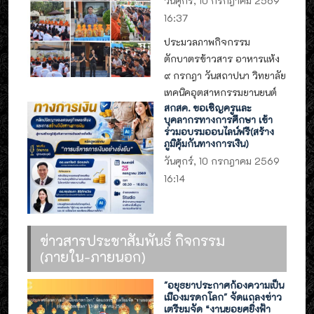
วันศุกร์, 10 กรกฎาคม 2569
16:37
ประมวลภาพกิจกรรม
ตักบาตรข้าวสาร อาหารแห้ง
๙ กรกฎา วันสถาปนา วิทยาลัย
เทคนิคอุตสาหกรรมยานยนต์
สกสค. ขอเชิญครูและ
บุคลากรทางการศึกษา เข้า
ร่วมอบรมออนไลน์ฟรี(สร้าง
ภูมิคุ้มกันทางการเงิน)
วันศุกร์, 10 กรกฎาคม 2569
16:14
ข่าวสารประชาสัมพันธ์ กิจกรรม
(ภายใน-ภายนอก)
"อยุธยาประกาศก้องความเป็น
เมืองมรดกโลก" จัดแถลงข่าว
เตรียมจัด “งานยอยศยิ่งฟ้า