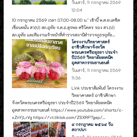
วันเสาร์, 11 กรกฎาคม 2569
12:04
10 กรกฎาคม 2569 เวลา 07.00-08.00 น." เช้านี้ พ.ต.ท.เตชิต
เขื่อนหมั่น สว(ป) สภ.อุทัย ร.ต.อ.สุรพล ศรีโคตร รอง สว.(ป)
สภ.อุทัย และทีมงานเจ้าหน้าที่ตำรวจสถานีตำรวจภูธรอุทัย...
โครงงานวิทยาศาสตร์
อาชีวศึกษาจังหวัด
พระนครศรีอยุธยา ประจำ
ปี2569 วิทยาลัยเทคนิค
อุตสาหกรรมยานยนต์
วันเสาร์, 11 กรกฎาคม 2569
11:36
Link ประชาสัมพันธ์ โครงงาน
วิทยาศาสตร์ อาชีวศึกษา
จังหวัดพระนครศรีอยุธยา ประจำปี2569 วิทยาลัยเทคนิค
อุตสาหกรรมยานยนต์ https://www.youtube.com/shorts/c-
xZnYjLrVg https://vt.tiktok.com/ZSXRPTgep/...
๙ กรกฎาคม ๒๕๖๙ วัน
สถาปนา