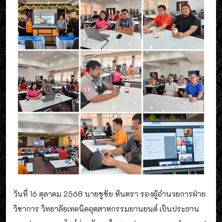
วันที่ 16 ตุลาคม​ 2568​ นายชูชัย หันตรา รองผู้อำนวยการ​ฝ่าย​
วิชาการ​ วิทยาลัย​เทคนิค​อุตสาหกรรม​ยานยนต์​ เป็น​ประธาน​