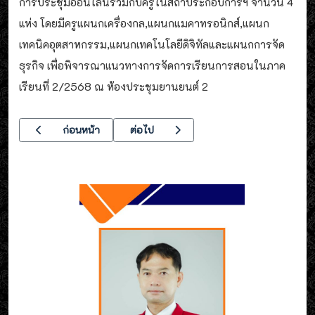
การประชุม​ออนไลน์​ร่วมกับครูในสถาประกอบ​การฯ จำนวน​ 4
แห่ง โดยมีครูแผนกเครื่องกล,แผนกแมคาทรอนิกส์​,แผนก
เทคนิค​อุตสาหกรรม​,แผนกเทคโนโลยี​ดิจิทัล​และแผน​กการจัด​
ธุรกิจ​ เพื่อพิจารณา​แนวทางการจัดการเรียน​การ​สอน​ในภาค
เรียน​ที่ 2/2568 ณ ห้องประชุม​ยานยนต์​ 2
เนื้อหาก่อนหน้า: ประมวลภาพกิจกรรม การประชุมเชิงปฎิบัติการ เข
เนื้อหาถัดไป: ประมวลภาพ กิจกรรมการประชุมเชิงป
ก่อนหน้า
ต่อไป