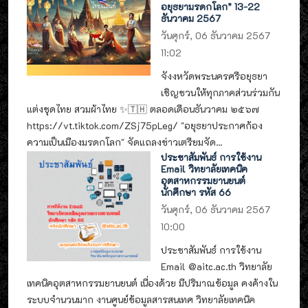
อยุธยามรดกโลก” 13-22
ธันวาคม 2567
วันศุกร์, 06 ธันวาคม 2567
11:02
จังงหวัดพระนครศรีอยุธยา
เชิญชวนให้ทุกภาคส่วนร่วมกัน
แต่งชุดไทย สวมผ้าไทย ✨🇹🇭 ตลอดเดือนธันวาคม ๒๕๖๗
https://vt.tiktok.com/ZSj75pLeg/ "อยุธยาประกาศก้อง
ความเป็นเมืองมรดกโลก" จัดแถลงข่าวเตรียมจัด...
ประชาสัมพันธ์ การใช้งาน
Email วิทยาลัยเทคนิค
อุตสาหกรรมยานยนต์
นักศึกษา รหัส 66
วันศุกร์, 06 ธันวาคม 2567
10:00
ประชาสัมพันธ์ การใช้งาน
Email @aitc.ac.th วิทยาลัย
เทคนิคอุตสาหกรรมยานยนต์ เนื่องด้วย มีปริมาณข้อมูล คงค้างใน
ระบบจำนวนมาก งานศูนย์ข้อมูลสารสนเทศ วิทยาลัยเทคนิค